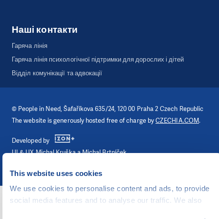
Наші контакти
Гаряча лінія
Гаряча лінія психологічної підтримки для дорослих і дітей
Відділ комунікації та адвокації
©
People in Need
, Šafaříkova 635/24, 120 00 Praha 2 Czech Republic
The website is generously hosted free of charge by
CZECHIA.COM
.
Developed by
UI & UX
Michal Kruška
a
Michal Brtníček
Vizuální identita
MARVIL
This website uses cookies
We use cookies to personalise content and ads, to provide
social media features and to analyse our traffic. We also
share information about your use of our site with our social