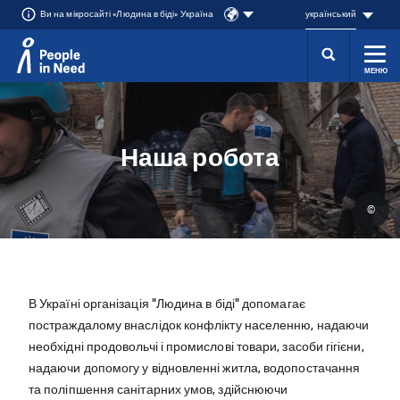
Ви на мікросайті «Людина в біді» Україна
український
МЕНЮ
Přeskočit na obsah
Наша робота
©
В Україні організація "Людина в біді" допомагає
постраждалому внаслідок конфлікту населенню, надаючи
необхідні продовольчі і промислові товари, засоби гігієни,
надаючи допомогу у відновленні житла, водопостачання
та поліпшення санітарних умов, здійснюючи