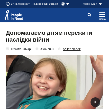
Ви на мікросайті «Людина в біді» Україна
український
МЕНЮ
Přeskočit na obsah
Допомагаємо дітям пережити
наслідки війни
10 жовт. 2023 р.
3 хвилини
Sdílet článek
©