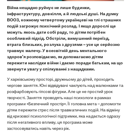
Війна нещадно руйнує не лише будинки,
інфраструктуру, довкілля, а й людські душі. На думку
ВООЗ, кожному четвертому українцеві на тлі страшних
подій загрожує психічний розлад. І якщо дорослі ще
можуть якось дати собі раду, то дітям потрібен
особливий підхід. Обстріли, вимушений переїзд,
втрата близьких, розлука з друзями – усе це серйозно
травмує малечу. У всесвітній день ментального
здоров'я розповідаємо, як допомагаємо дітям
пережити наслідки війни і даємо поради батькам, на що
звернути увагу у спілкуванні з нащадками.
У харківському просторі, дружньому до дітей, проходить
чергове заняття. Юні відвідувачі чаклують над малюнками та
розфарбовують гіпсові фігурки. Але це не простий урок
творчості. Заняття проводять наші психологи в рамках
програми «Безпечний простір». Її головна мета – допомогти
дітям пережити стрес після травматичних подій. На відміну
від кризової психологічної підтримки, яка надається одразу
після негативного впливу, ця програма може
застосовуватись навіть через рік.