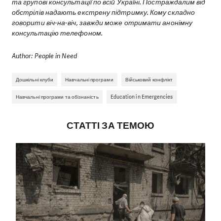
та групові консультації по всій Україні. Постраждалим від
обстрілів надають екстрену підтримку. Кому складно
говорити віч-на-віч, завжди може отримати анонімну
консультацію телефоном.
Author: People in Need
Дошкільні клуби
Навчальні програми
Військовий конфлікт
Навчальні програми та обізнаність
Education in Emergencies
СТАТТІ ЗА ТЕМОЮ