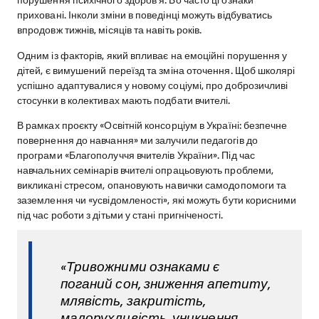
порушення психічного здоров’я. Бо часто ці ознаки
приховані. Інколи зміни в поведінці можуть відбуватись
впродовж тижнів, місяців та навіть років.
Одним із факторів, який впливає на емоційні порушення у
дітей, є вимушений переїзд та зміна оточення. Щоб школярі
успішно адаптувалися у новому соціумі, про доброзичливі
стосунки в колективах мають подбати вчителі.
В рамках проєкту «Освітній консорціум в Україні: безпечне
повернення до навчання» ми залучили педагогів до
програми «Благополуччя вчителів України». Під час
навчальних семінарів вчителі опрацьовують проблеми,
викликані стресом, опановують навички самодопомоги та
заземлення чи «усвідомленості», які можуть бути корисними
під час роботи з дітьми у стані пригніченості.
«Тривожними ознаками є
поганий сон, зниження апетиту,
млявість, закритість,
малорухливість, уникнення