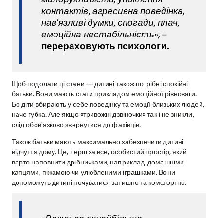
контактів, агресивна поведінка,
нав’язливі думки, спогади, плач,
емоційна нестабільність», –
перераховують психологи.
Щоб подолати ці стани — дитині також потрібні спокійні
батьки. Вони мають стати прикладом емоційної рівноваги.
Бо діти вбирають у себе поведінку та емоції близьких людей,
наче губка. Але якщо «тривожні дзвіночки» так і не зникли,
слід обов’язково звернутися до фахівців.
Також батьки мають максимально забезпечити дитині
відчуття дому. Це, перш за все, особистий простір, який
варто наповнити дрібничками, наприклад, домашніми
капцями, піжамою чи улюбленими іграшками. Вони
допоможуть дитині почуватися затишно та комфортно.