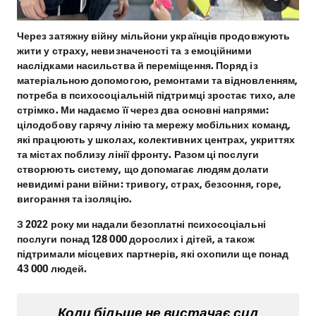
Через затяжну війну мільйони українців продовжують
жити у страху, невизначеності та з емоційними
наслідками насильства й переміщення. Поряд із
матеріальною допомогою, ремонтами та відновленням,
потреба в психосоціальній підтримці зростає тихо, але
стрімко. Ми надаємо її через два основні напрями:
цілодобову гарячу лінію та мережу мобільних команд,
які працюють у школах, колективних центрах, укриттях
та містах поблизу лінії фронту. Разом ці послуги
створюють систему, що допомагає людям долати
невидимі рани війни: тривогу, страх, безсоння, горе,
вигорання та ізоляцію.
З 2022 року ми надали безоплатні психосоціальні
послуги понад 128 000 дорослих і дітей, а також
підтримали місцевих партнерів, які охопили ще понад
43 000 людей.
Коли більше не вистачає сил