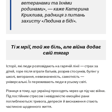
ветеранами та їхніми
родинами», — каже Катерина
Криклива, радниця з питань
захисту «Людина в біді».
Ті ж мрії, той же біль, але війна додає
свій тягар
Історії, які люди розповідають на гарячій лінії — страх за
дітей, горе після втрати батьків, розрив стосунків, булінг у
школі, вигорання, невизначеність, самотність —
універсальні. Їх переживають люди в усьому світі.
Різниця в тому, що українці проходять через це під час війни.
Під постійним стресом і невідомістю емоційні рани
поглиблюються: тривога, депресія й виснаження стають
частиною щоденного життя.