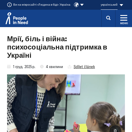
Ви на мікросайті «Людина в біді» Україна
український
МЕНЮ
Přeskočit na obsah
Мрії, біль і війна:
психосоціальна підтримка в
Україні
1 груд. 2025 р.
4 хвилини
Sdílet článek
©