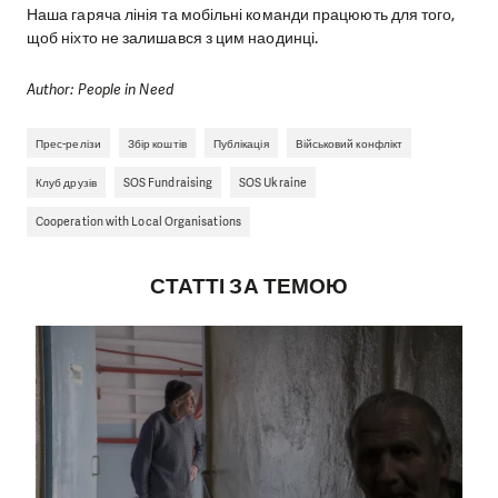
Наша гаряча лінія та мобільні команди працюють для того,
щоб ніхто не залишався з цим наодинці.
Author: People in Need
Прес-релізи
Збір коштів
Публікація
Військовий конфлікт
Клуб друзів
SOS Fundraising
SOS Ukraine
Cooperation with Local Organisations
СТАТТІ ЗА ТЕМОЮ