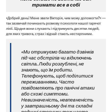
тримати все в собі
«Добрий день! Мене звати Вікторія, чим можу допомогти?» —
так зазвичай починають розмову психологи нашої гарячої
лінії. Щодня вони слухають і підтримують десятки людей,
для яких тривога, страх і відчай стають нестерпними.
«Ми отримуємо багато дзвінків
під час обстрілів чи відключень
світла. Люди розгублені, не
знають, що їм робити.
Телефонують, щоб поділитися
переживаннями. Часто
повідомляють про панічні атаки
або схожі симптоми.
Невизначеність, невпевненість
у завтрашньому дні та складні
родинні стосунки теж часто