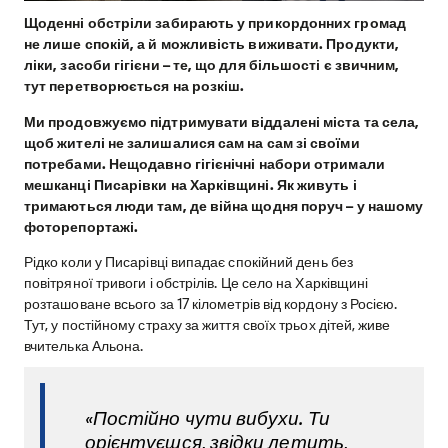
Щоденні обстріли забирають у прикордонних громад
не лише спокій, а й можливість виживати. Продукти,
ліки, засоби гігієни – те, що для більшості є звичним,
тут перетворюється на розкіш.
Ми продовжуємо підтримувати віддалені міста та села,
щоб жителі не залишалися сам на сам зі своїми
потребами. Нещодавно гігієнічні набори отримали
мешканці Писарівки на Харківщині. Як живуть і
тримаються люди там, де війна щодня поруч – у нашому
фоторепортажі.
Рідко коли у Писарівці випадає спокійний день без
повітряної тривоги і обстрілів. Це село на Харківщині
розташоване всього за 17 кілометрів від кордону з Росією.
Тут, у постійному страху за життя своїх трьох дітей, живе
вчителька Альона.
«Постійно чути вибухи. Ти
орієнтуєшся, звідки летить,