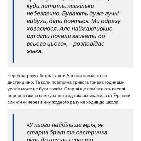
куди летить, наскільки
небезпечно. Бувають дуже гучні
вибухи, діти бояться. Ми одразу
ховаємося. Але найжахливіше,
що діти почали звикати до
всього цього», – розповідає
жінка.
Через загрозу обстрілів, діти Альони навчаються
дистанційно. Та коли повітряна тривога триває годинами,
уроків може не бути зовсім. Старші ще пам’ятають веселі
перерви і живе спілкування з однокласниками, а от 7-річний
син жінки через війну жодного разу не ходив до школи.
«У нього найбільша мрія, як
старші брат та сестричка,
піти до школи і просто