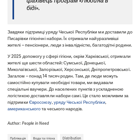
фахівець програм «Людина в
біді».
Завдяки підтримці уряду Чеської Республіки ми доставили до
Писарівки гігієнічні набори. Їх отримали найуразливіші
жителі – пенсіонери, люди з інвалідністю, багатодітні родини.
У 2025 допомогу у сфері гігієни, окрім Харківської, отримали
жителі ще шести областей: Сумської, Донецької,
Миколаївської, Запорізької, Херсонської, Дніпропетровської.
Загалом – понад 14 тисяч родин. Там, де люди можуть
самостійно купувати необхідні товари, ми видавали
спеціальні ваучери. До населених пунктів з ускладненою
логістикою доставляли набори самі. Це стало можливим за
підтримки
Євросоюзу
,
уряду Чеської Республіки
,
американського
та чеського народів.
Author: People in Need
Публікація
Вода та гігієна
Distribution