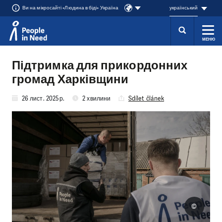
Ви на мікросайті «Людина в біді» Україна
український
МЕНЮ
Přeskočit na obsah
Підтримка для прикордонних
громад Харківщини
26 лист. 2025 р.
2 хвилини
Sdílet článek
©