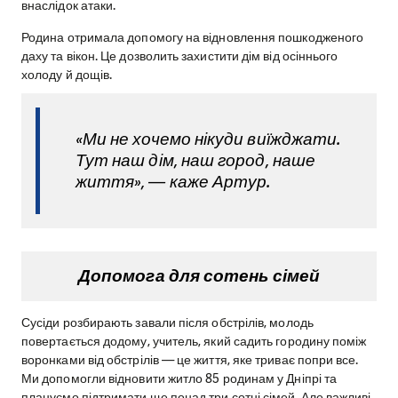
внаслідок атаки.
Родина отримала допомогу на відновлення пошкодженого
даху та вікон. Це дозволить захистити дім від осіннього
холоду й дощів.
«Ми не хочемо нікуди виїжджати.
Тут наш дім, наш город, наше
життя», — каже Артур.
Допомога для сотень сімей
Сусіди розбирають завали після обстрілів, молодь
повертається додому, учитель, який садить городину поміж
воронками від обстрілів — це життя, яке триває попри все.
Ми допомогли відновити житло 85 родинам у Дніпрі та
плануємо підтримати ще понад три сотні сімей. Але важливі