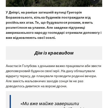
У Дніпрі, на раніше затишній вулиці Григорія
Бораковського, кілька будинків постраждали від
російських атак. Те, що будувалося роками, вмить
розлетілося на уламки. Але завдяки підтримці
американського народу господарі отримали допомогу і
вже відновлюють свої оселі.
Дім із краєвидом
Анастасія Голубєва з доньками важко працювали аби звести
двоповерховий будинок своєї мрії. На даху облаштували
відкриту терасу, де планували проводити родинні вечори.
Але замість мальовничих заходів сонця їм не раз
доводилось дивитися на ворожі дрони.
«Ми вже майже завершили