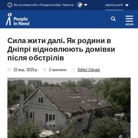
Ви на мікросайті «Людина в біді» Україна
український
МЕНЮ
Přeskočit na obsah
Сила жити далі. Як родини в
Дніпрі відновлюють домівки
після обстрілів
22 вер. 2025 р.
2 хвилини
Sdílet článek
©