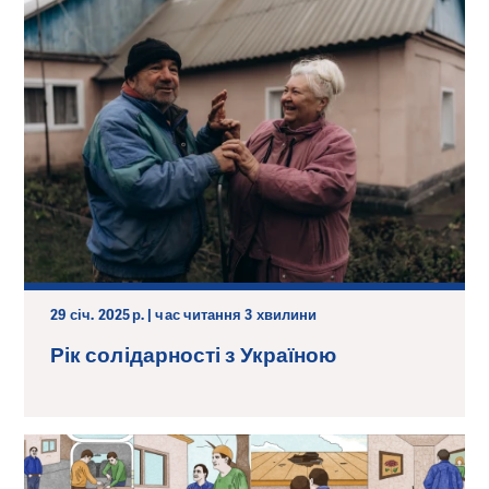
29 січ. 2025 р. | час читання 3 хвилини
Рік солідарності з Україною