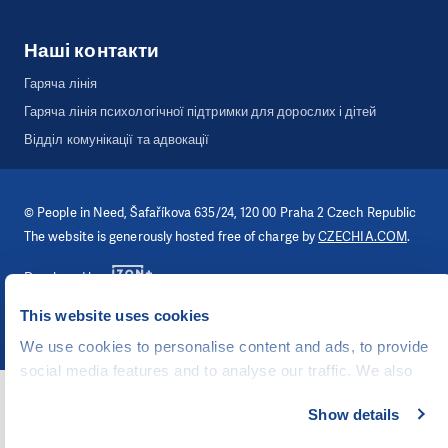
Наші контакти
Гаряча лінія
Гаряча лінія психологічної підтримки для дорослих і дітей
Відділ комунікації та адвокації
©
People in Need
, Šafaříkova 635/24, 120 00 Praha 2 Czech Republic
The website is generously hosted free of charge by
CZECHIA.COM
.
Developed by
UI & UX
Michal Kruška
a
Michal Brtníček
This website uses cookies
Vizuální identita
MARVIL
We use cookies to personalise content and ads, to provide
social media features and to analyse our traffic. We also
share information about your use of our site with our social
Show details
media, advertising and analytics partners who may
combine it with other information that you’ve provided to