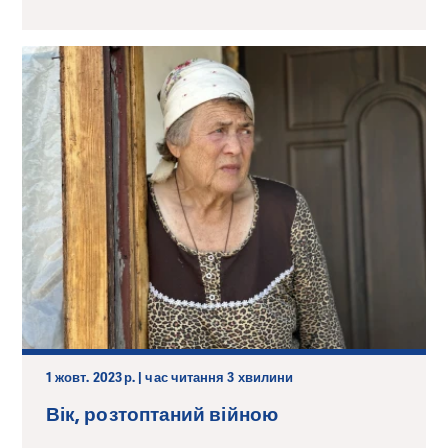
1 жовт. 2023 р. | час читання 3 хвилини
Вік, розтоптаний війною