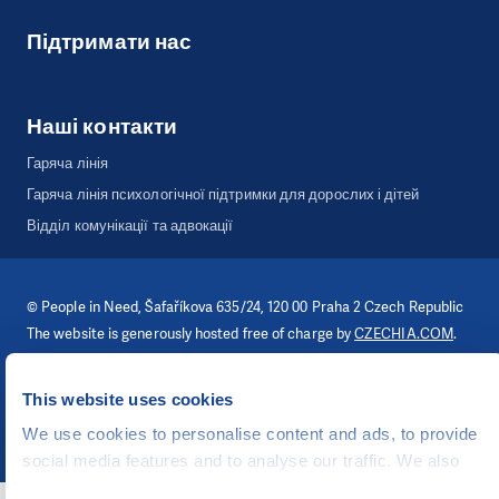
Підтримати нас
Наші контакти
Гаряча лінія
Гаряча лінія психологічної підтримки для дорослих і дітей
Відділ комунікації та адвокації
©
People in Need
, Šafaříkova 635/24, 120 00 Praha 2 Czech Republic
The website is generously hosted free of charge by
CZECHIA.COM
.
Developed by
This website uses cookies
UI & UX
Michal Kruška
a
Michal Brtníček
Vizuální identita
MARVIL
We use cookies to personalise content and ads, to provide
social media features and to analyse our traffic. We also
share information about your use of our site with our social