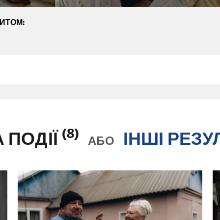
ПИТОМ:
(8)
А ПОДІЇ
ІНШІ РЕЗУ
АБО