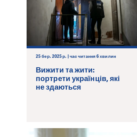
25 бер. 2025 р. | час читання 6 хвилин
Вижити та жити:
портрети українців, які
не здаються