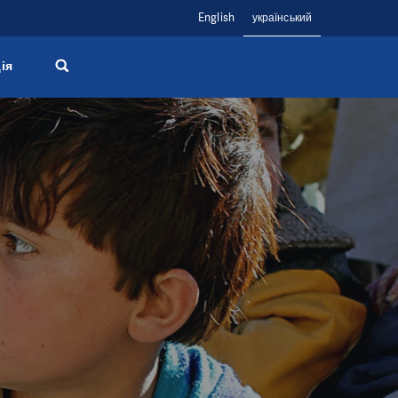
English
український
ія