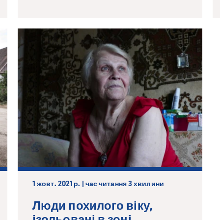
1 жовт. 2021 р. | час читання 3 хвилини
Люди похилого віку,
ізольовані в зоні