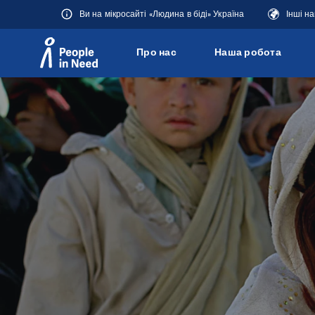
Ви на мікросайті «Людина в біді» Україна
Інші н
Про нас
Наша робота
Přeskočit na obsah