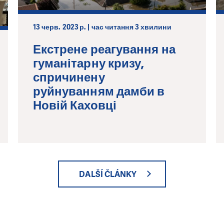
13 черв. 2023 р. | час читання 3 хвилини
Екстрене реагування на
гуманітарну кризу,
спричинену
руйнуванням дамби в
Новій Каховці
DALŠÍ ČLÁNKY