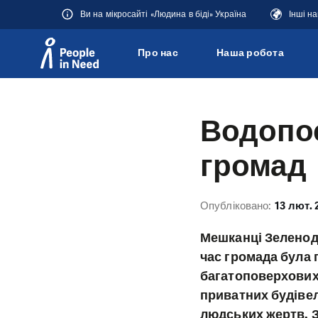
Ви на мікросайті «Людина в біді» Україна
Інші н
Про нас
Наша робота
Přeskočit na obsah
Водопо
громад
Опубліковано:
13 лют. 
Мешканці Зеленодо
час громада була п
багатоповерхових 
приватних будівел
людських жертв. З