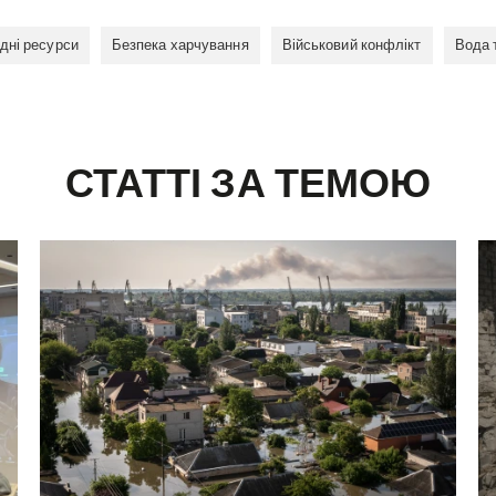
дні ресурси
Безпека харчування
Військовий конфлікт
Вода т
СТАТТІ ЗА ТЕМОЮ