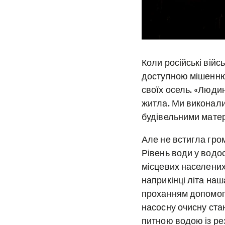
Коли російські вій
доступною мішенню 
своїх осель. «Люди
житла. Ми виконали
будівельними матері
Але не встигла гром
Рівень води у водо
місцевих населених
наприкінці літа наш
проханням допомог
насосну очисну ста
питною водою із р