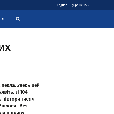
English
український
ія
их
пекла. Увесь цей
віть, зі 104
 півтори тисячі
йшлося і без
сля підриву