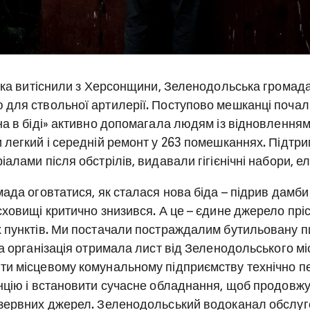
ська витіснили з Херсонщини, Зеленодольська громад
для ствольної артилерії. Поступово мешканці почал
на в біді» активно допомагала людям із відновленн
 легкий і середній ремонт у 263 помешканнях. Підт
алами після обстрілів, видавали гігієнічні набори, ел
ада оговтатися, як сталася нова біда – підрив дамби
сховищі критично знизився. А це – єдине джерело прі
 пунктів. Ми постачали постраждалим бутильовану пи
а організація отримала лист від Зеленодольського мі
ти місцевому комунальному підприємству технічно 
нцію і встановити сучасне обладнання, щоб продовж
езервних джерел. Зеленодольський водоканал обслуг