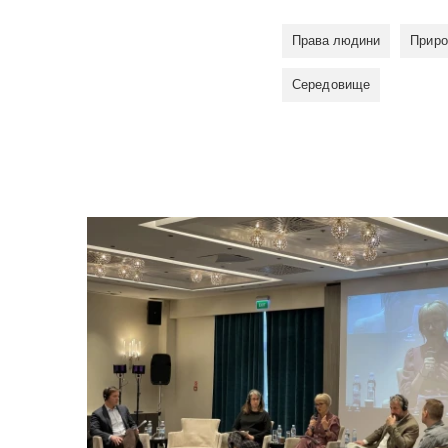
Права людини
Приро
Середовище