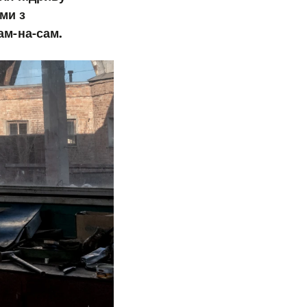
ми з
сам-на-сам.