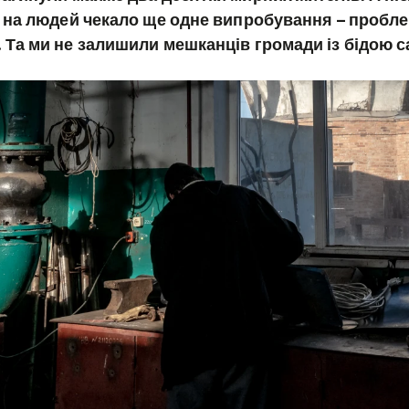
 на людей чекало ще одне випробування – пробле
 Та ми не залишили мешканців громади із бідою 