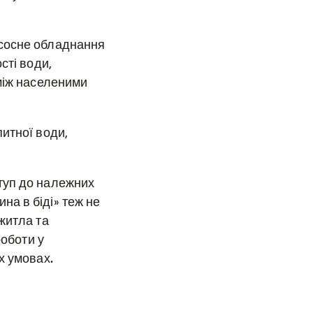
асосне обладнання
сті води,
 між населеними
итної води,
туп до належних
а в біді» теж не
житла та
роботи у
х умовах.