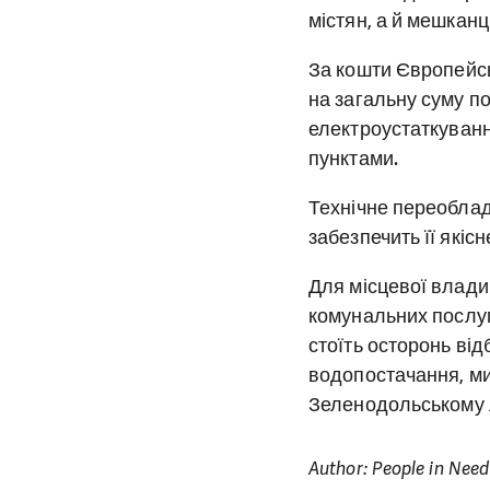
містян, а й мешканці
За кошти Європейсь
на загальну суму по
електроустаткуванн
пунктами.
Технічне переоблад
забезпечить її які
Для місцевої влади
комунальних послуг
стоїть осторонь ві
водопостачання, ми 
Зеленодольському л
Author: People in Need