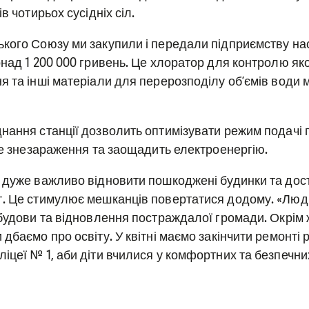
в чотирьох сусідніх сіл.
кого Союзу ми закупили і передали підприємству н
над 1 200 000 гривень. Це хлоратор для контролю яко
я та інші матеріали для перерозподілу обʼємів води
нання станції дозволить оптимізувати режим подачі п
сне знезараження та заощадить електроенергію.
 дуже важливо відновити пошкоджені будинки та дос
. Це стимулює мешканців повертатися додому. «Людин
дбудови та відновлення постраждалої громади. Окрім 
дбаємо про освіту. У квітні маємо закінчити ремонті 
іцеї № 1, аби діти вчилися у комфортних та безпечни