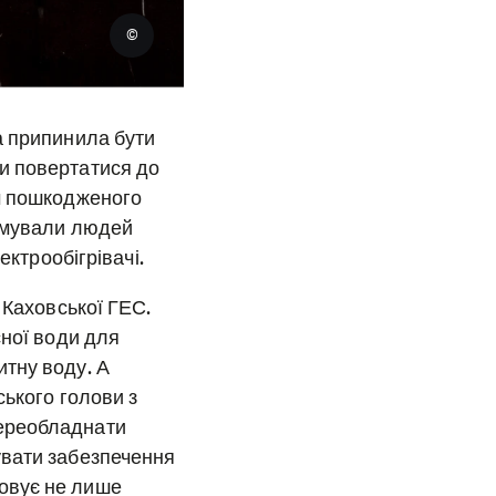
©
а припинила бути
и повертатися до
ям пошкодженого
римували людей
ектрообігрівачі.
 Каховської ГЕС.
сної води для
тну воду. А
ського голови з
переобладнати
увати забезпечення
овує не лише