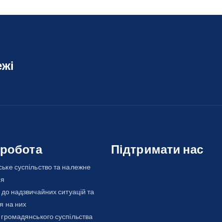
ежі
 робота
Підтримати нас
ьке суспільство та належне
ня
 до надзвичайних ситуацій та
я на них
 громадянського суспільства