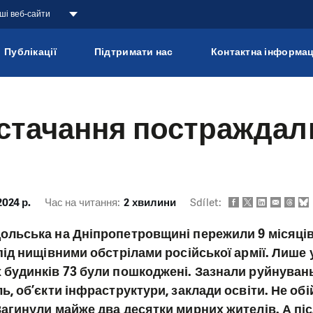
аші веб-сайти
Публікації
Підтримати нас
Контактна інформац
стачання постраждал
2024 р.
Час на читання:
2 хвилини
Sdílet:
льська на Дніпропетровщині пережили 9 місяців 
ід нищівними обстрілами російської армії. Лише уя
будинків 73 були пошкоджені. Зазнали руйнувань
ь, об’єкти інфраструктури, заклади освіти. Не обі
агинули майже два десятки мирних жителів. А пі