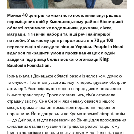
Майже 40 центрів компактного поселення внутрішньо
переміщених осіб у Хмельницькому районі Вінницької
області отримали холодильники, духовки, ліжка,
матраци, гігієнічні набори та інші речі найпершої
потреби. У кожному центрі проживає від 70 до 100
переселенців зі сходу та півдня України. People in Need
вдалося покращити умови проживання цих людей
завдяки підтримці бельгійської організації
King
Baudouin Foundation
.
Ірина їхала з Донецької області разом із чоловіком, дочкою
та онуком. Протягом усього шляху їх переслідували обстріли
артилерії. Розповідає, що жоден снаряд дивом не зачепив
їхнього транспорту. Трохи оговтавшись, сім'я отримала
страшну звістку. Син Сергій, який евакуювався з іншого
місця, отримав численні осколкові поранення черевної
порожнини. Його доправили до Краматорської лікарні, потім
— до Дніпра, а звідти перевезли до Вінниці для проходження
фінальних етапів лікування та тривалої реабілітації. Тому
Ірина з чоловіком провели дочку з онуком до Польщі, а самі