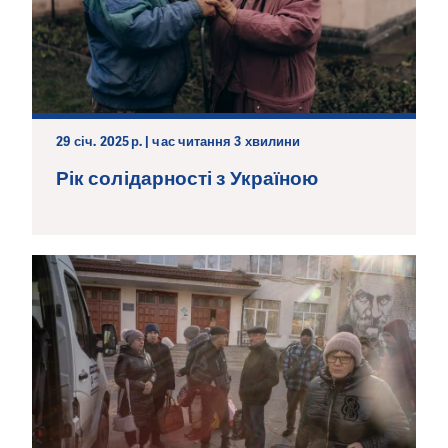
29 січ. 2025 р. | час читання 3 хвилини
Рік солідарності з Україною