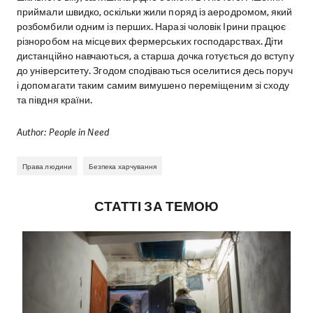
приймали швидко, оскільки жили поряд із аеродромом, який
розбомбили одним із перших. Наразі чоловік Ірини працює
різноробом на місцевих фермерських господарствах. Діти
дистанційно навчаються, а старша дочка готується до вступу
до університету. Згодом сподіваються оселитися десь поруч
і допомагати таким самим вимушено переміщеним зі сходу
та півдня країни.
Author: People in Need
Права людини
Безпека харчування
СТАТТІ ЗА ТЕМОЮ