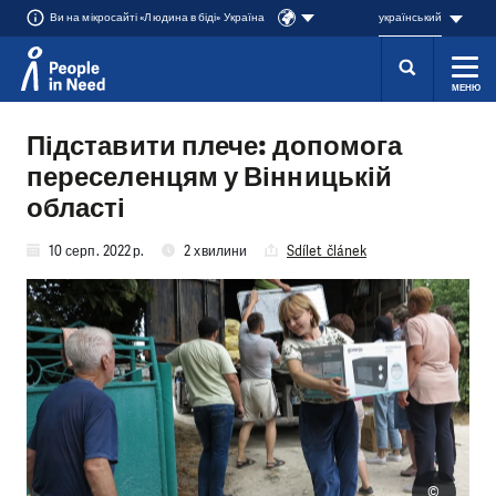
Ви на мікросайті «Людина в біді» Україна
український
МЕНЮ
Přeskočit na obsah
Підставити плече: допомога
переселенцям у Вінницькій
області
10 серп. 2022 р.
2 хвилини
Sdílet článek
©