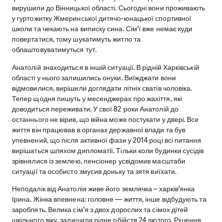
вирушили до Вінницької області. Сьогодні вони проживають
у гуртожитку Жмеринської дитячо-юнацької спортивної
школи та чекають на виписку сина. Сім'ї вже немає куди
повертатися, тому шукатимуть житло та
облаштовуватимуться тут.
Анатолій знаходиться в іншій ситуації. В рідній Харківській
області у нього залишились онуки. Виїжджати вони
відмовилися, вирішили доглядати літніх сватів чоловіка.
Тепер щодня пишуть у месенджерах про жахіття, які
доводиться переживати. У свої 82 роки Анатолій до
останнього не вірив, що війна може постукати у двері. Все
життя він працював в органах державної влади та був
упевнений, що після активної фази у 2014 році всі питання
вирішаться шляхом дипломатії. Тільки коли будинки сусідів
зрівнялися із землею, пенсіонер усвідомив масштаби
ситуації та особисто змусив доньку та зятя виїхати.
Неподалік від Анатолія живе його землячка – харків'янка
Ірина. Жінка впевнена: головне — життя, інше відбудують та
зароблять. Велика сім'я з двох дорослих та сімох дітей
шкільного віку, залишила рідне обійстя 24 лютого. Рішення