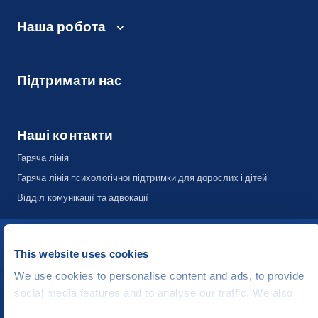
Наша робота
Підтримати нас
Наші контакти
Гаряча лінія
Гаряча лінія психологічної підтримки для дорослих і дітей
Відділ комунікації та адвокації
©
People in Need
, Šafaříkova 635/24, 120 00 Praha 2 Czech Republic
This website uses cookies
The website is generously hosted free of charge by
CZECHIA.COM
.
We use cookies to personalise content and ads, to provide
social media features and to analyse our traffic. We also
Developed by
share information about your use of our site with our social
UI & UX
Michal Kruška
a
Michal Brtníček