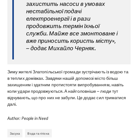
захистить насоси в умовах
нестабільної подачі
електроенергії і в рази
продовжить термін їхньої
служби. Майже все змонтоване і
вже приносить користь місту»,
– додає Михайло Черняк.
Зиму жителі Златопільської громади зустрічають із водою та
в теплих домівках. Завдяки нашій допомозі місто більш
захищеним і здатним протистояти випробуванням, навіть
коли удари продовжуються. А найголовніше – люди тут
відчувають, що про них не забули. Це додає сил триматися
далі.
Author: People in Need
Засуха
Вода та гігієна