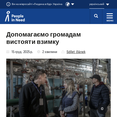
Ви на мікросайті «Людина в біді» Україна
український
МЕНЮ
Přeskočit na obsah
Допомагаємо громадам
вистояти взимку
15 груд. 2025 р.
2 хвилини
Sdílet článek
©