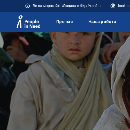
Ви на мікросайті «Людина в біді» Україна
Інші н
Про нас
Наша робота
Přeskočit na obsah