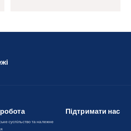
ежі
 робота
Підтримати нас
ьке суспільство та належне
ня