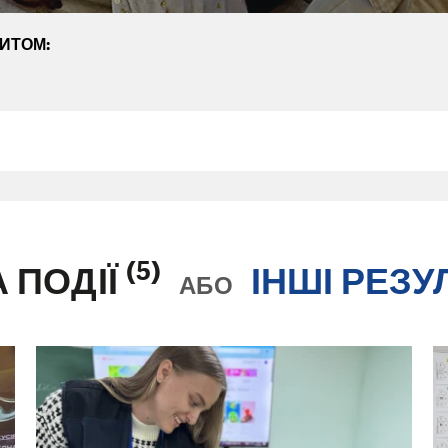
ПИТОМ:
(5)
А ПОДІЇ
ІНШІ РЕЗУ
АБО