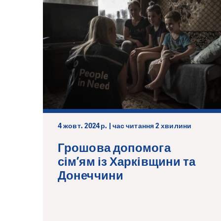
4 жовт. 2024 р. | час читання 2 хвилини
Грошова допомога
сім’ям із Харківщини та
Донеччини