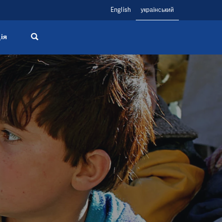
English
український
ія