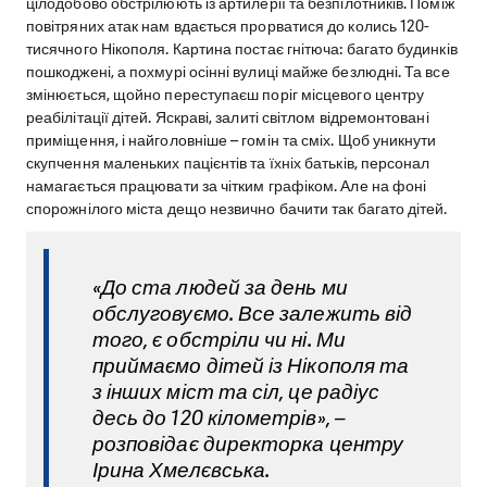
цілодобово обстрілюють із артилерії та безпілотників. Поміж
повітряних атак нам вдається прорватися до колись 120-
тисячного Нікополя. Картина постає гнітюча: багато будинків
пошкоджені, а похмурі осінні вулиці майже безлюдні. Та все
змінюється, щойно переступаєш поріг місцевого центру
реабілітації дітей. Яскраві, залиті світлом відремонтовані
приміщення, і найголовніше – гомін та сміх. Щоб уникнути
скупчення маленьких пацієнтів та їхніх батьків, персонал
намагається працювати за чітким графіком. Але на фоні
спорожнілого міста дещо незвично бачити так багато дітей.
«До ста людей за день ми
обслуговуємо. Все залежить від
того, є обстріли чи ні. Ми
приймаємо дітей із Нікополя та
з інших міст та сіл, це радіус
десь до 120 кілометрів», –
розповідає директорка центру
Ірина Хмелєвська.