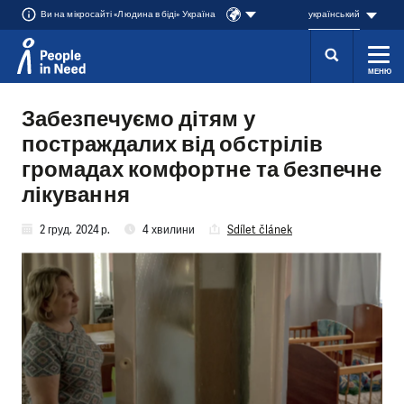
Ви на мікросайті «Людина в біді» Україна
український
МЕНЮ
Přeskočit na obsah
Забезпечуємо дітям у
постраждалих від обстрілів
громадах комфортне та безпечне
лікування
2 груд. 2024 р.
4 хвилини
Sdílet článek