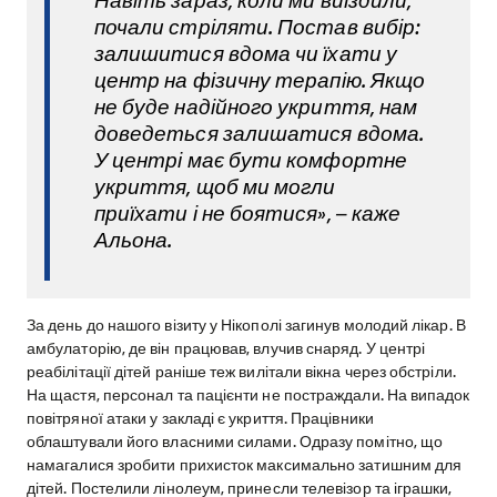
Навіть зараз, коли ми виїздили,
почали стріляти. Постав вибір:
залишитися вдома чи їхати у
центр на фізичну терапію. Якщо
не буде надійного укриття, нам
доведеться залишатися вдома.
У центрі має бути комфортне
укриття, щоб ми могли
приїхати і не боятися», – каже
Альона.
За день до нашого візиту у Нікополі загинув молодий лікар. В
амбулаторію, де він працював, влучив снаряд. У центрі
реабілітації дітей раніше теж вилітали вікна через обстріли.
На щастя, персонал та пацієнти не постраждали. На випадок
повітряної атаки у закладі є укриття. Працівники
облаштували його власними силами. Одразу помітно, що
намагалися зробити прихисток максимально затишним для
дітей. Постелили лінолеум, принесли телевізор та іграшки,