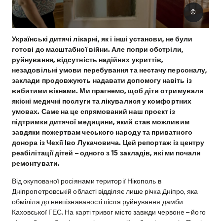
©
Українські дитячі лікарні, як і інші установи, не були
готові до масштабної війни. Але попри обстріли,
руйнування, відсутність надійних укриттів,
незадовільні умови перебування та нестачу персоналу,
заклади продовжують надавати допомогу навіть із
вибитими вікнами. Ми прагнемо, щоб діти отримували
якісні медичні послуги та лікувалися у комфортних
умовах. Саме на це спрямований наш проєкт із
підтримки дитячої медицини, який став можливим
завдяки пожертвам чеського народу та приватного
донора із Чехії Іво Лукачовича. Цей репортаж із центру
реабілітації дітей – одного з 15 закладів, які ми почали
ремонтувати.
Від окупованої росіянами території Нікополь в
Дніпропетровській області відділяє лише річка Дніпро, яка
обміліла до невпізнаваності після руйнування дамби
Каховської ГЕС. На карті тривог місто завжди червоне – його