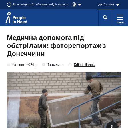
Ви на мікросайті «Людина в біді» Україна
український
МЕНЮ
Přeskočit na obsah
Медична допомога під
обстрілами: фоторепортаж з
Донеччини
25 жовт. 2024 р.
1 хвилина
Sdílet článek
©