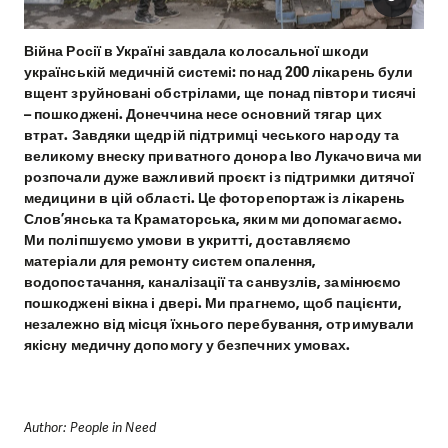
Війна Росії в Україні завдала колосальної шкоди
українській медичній системі: понад 200 лікарень були
вщент зруйновані обстрілами, ще понад півтори тисячі
– пошкоджені. Донеччина несе основний тягар цих
втрат. Завдяки щедрій підтримці чеського народу та
великому внеску приватного донора Іво Лукачовича ми
розпочали дуже важливий проєкт із підтримки дитячої
медицини в цій області. Це фоторепортаж із лікарень
Слов’янська та Краматорська, яким ми допомагаємо.
Ми поліпшуємо умови в укритті, доставляємо
матеріали для ремонту систем опалення,
водопостачання, каналізації та санвузлів, замінюємо
пошкоджені вікна і двері. Ми прагнемо, щоб пацієнти,
незалежно від місця їхнього перебування, отримували
якісну медичну допомогу у безпечних умовах.
Author: People in Need