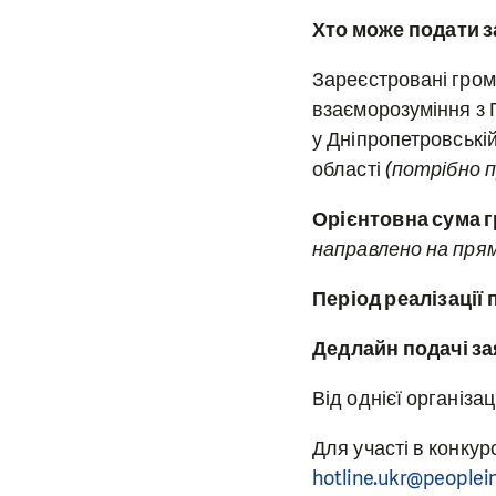
Хто може подати 
Зареєстровані грома
взаєморозуміння з 
у
Дніпропетровські
області
(потрібно п
Орієнтовна сума 
направлено на прям
Період реалізації 
Дедлайн подачі з
Від однієї організа
Для участі в конку
hotline.ukr@peoplei