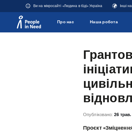
Ви на мікросайті «Людина в біді» Україна
Інші н
Про нас
Наша робота
Přeskočit na obsah
Грантов
ініціат
цивільн
відновл
Опубліковано:
26 трав.
Проєкт «Зміцнення