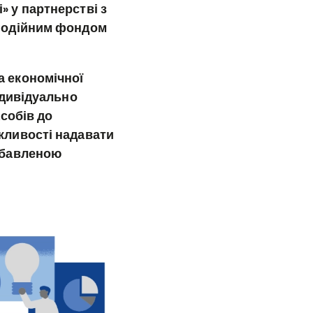
 у партнерстві з
агодійним фондом
а економічної
ндивідуально
собів до
жливості надавати
озбавленою