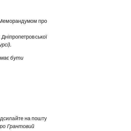
им Меморандумом про
х Дніпропетровської
рсі).
 має бути
надсилайте на пошту
про Грантовий