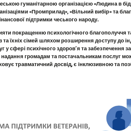
ською гуманітарною організацією «Людина в біді»
анізаціями «Промприлад», «Вільний вибір» та бл
нансової підтримки чеського народу.
рияти покращенню психологічного благополуччя т
ів та їхніх сімей шляхом розширення доступу до і
г у сфері психічного здоров’я та забезпечення за
ж надання громадам та постачальникам послуг мо
ховує травматичний досвід, є інклюзивною та п