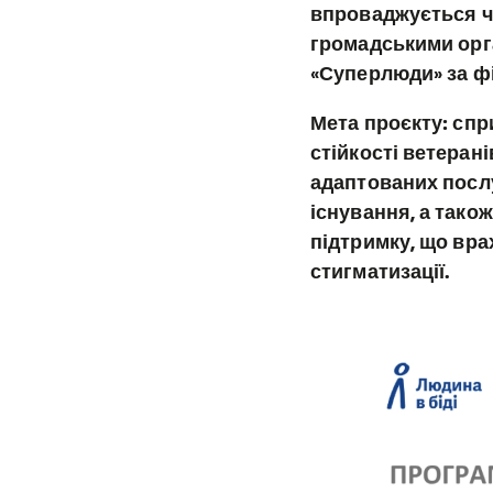
впроваджується че
громадськими орг
«Суперлюди» за фі
Мета проєкту: сп
стійкості ветеран
адаптованих послу
існування, а тако
підтримку, що вра
стигматизації.