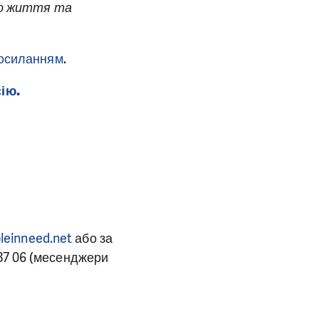
ого життя та
осиланням
.
ію.
leinneed.net
або за
7 37 06 (месенджери