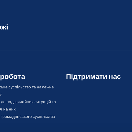
ежі
 робота
Підтримати нас
ьке суспільство та належне
ня
 до надзвичайних ситуацій та
я на них
 громадянського суспільства