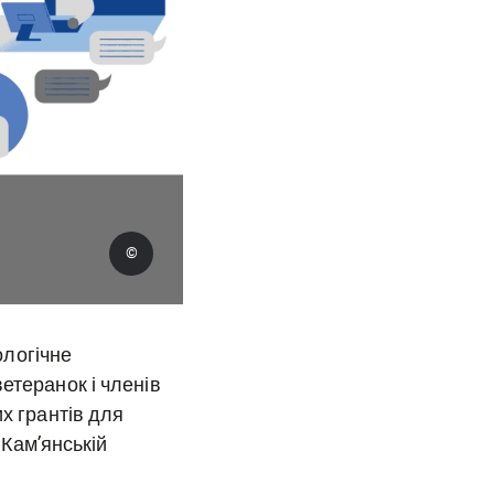
©
ологічне
етеранок і членів
х грантів для
 Кам’янській