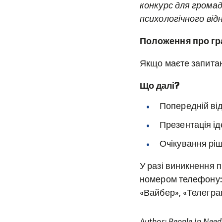
конкурс для громад
психологічного від
Положення про гр
Якщо маєте запитан
Що далі?
Попередній від
Презентація ід
Очікування ріш
У разі виникнення 
номером телефону: 0
«Вайбер», «Телегра
Author: People in Need