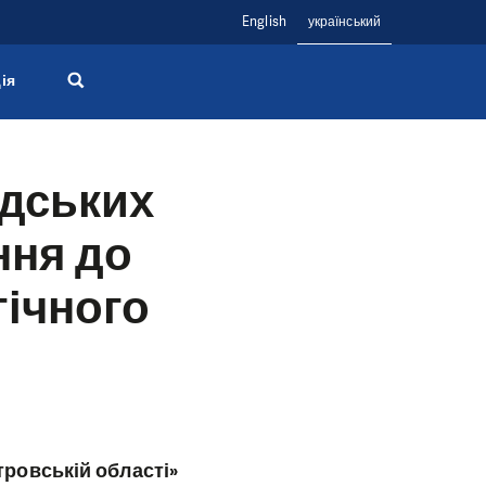
English
український
ія
адських
ння до
гічного
тровській області»