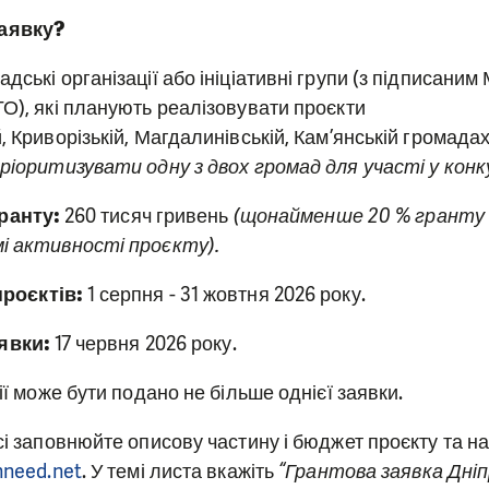
заявку?
дські організації або ініціативні групи (з підписан
ГО), які планують реалізовувати проєкти
й,
Криворізькій,
Магдалинівській, К
ам’янській громада
ріоритизувати одну з двох громад для участі у конку
гранту:
260 тисяч гривень
(щонайменше 20 % гранту
і активності проєкту).
проєктів:
1 серпня - 31 жовтня 2026 року.
аявки:
17 червня 2026 року.
ції може бути подано не більше однієї заявки.
рсі заповнюйте описову частину і бюджет проєкту та 
nneed.net
. У темі листа вкажіть
“Грантова заявка Дні