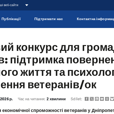
аші веб-сайти
Публікації
Підтримати нас
Контактна інформац
ий конкурс для гром
ив: підтримка поверне
ого життя та психоло
ення ветеранів/ок
 2026 р.
Час на читання:
2 хвилини
Sdílet:
 економічної спроможності ветеранів у Дніпропе