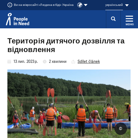
Ви на мікросайті «Людина в біді» Україна
український
МЕНЮ
Přeskočit na obsah
Територія дитячого дозвілля та
відновлення
13 лип. 2023 р.
2 хвилини
Sdílet článek
©