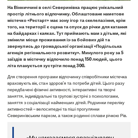
На Вінниччині в селі Северинівка працює унікальний
простір літнього відпочинку. Облаштоване наметове
містечко «Рестарт» має зону ігор та скелелазіння, крім
того, на території є сцена та спуск до річки для катання
на байдарках і каяках. Тут приймають мам з дітьми, які
змінили місце проживання із-за бойових дій та
звернулись до громадської організації «Подільська
агенція регіонального розвитку». Минулого року за 5
заїздів в містечку відпочило понад 150 людей, цього
літа планується зустріти понад 300.
Для створення програми відпочинку співробітники містечка
враховують вік, стан здоров’я та потреби дітей. Цього разу
передбачені фізичні активності, інтерактивні та творчі
заняття, індивідуальні та групові зустрічі з психологами,
заняття з соціалізації найменших дітей. Родзинки переліку
активностей – велосипедні та піші прогулянки
Северинівським парком, а також родинні сплави річкою Рів.
«Ми намагаємося організувати