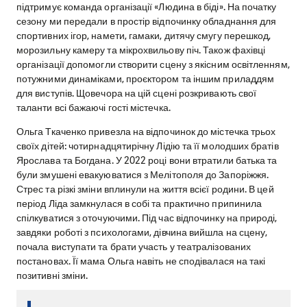
підтримує команда організації «Людина в біді». На початку
сезону ми передали в простір відпочинку обладнання для
спортивних ігор, намети, гамаки, дитячу смугу перешкод,
морозильну камеру та мікрохвильову піч. Також фахівці
організації допомогли створити сцену з якісним освітленням,
потужними динаміками, проєктором та іншим приладдям
для виступів. Щовечора на цій сцені розкривають свої
таланти всі бажаючі гості містечка.
Ольга Ткаченко привезла на відпочинок до містечка трьох
своїх дітей: чотирнадцятирічну Лідію та її молодших братів
Ярослава та Богдана. У 2022 році вони втратили батька та
були змушені евакуюватися з Мелітополя до Запоріжжя.
Стрес та різкі зміни вплинули на життя всієї родини. В цей
період Ліда замкнулася в собі та практично припинила
спілкуватися з оточуючими. Під час відпочинку на природі,
завдяки роботі з психологами, дівчина вийшла на сцену,
почала виступати та брати участь у театралізованих
постановах. Її мама Ольга навіть не сподівалася на такі
позитивні зміни.