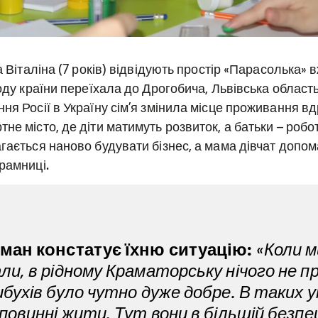
та Віталіна (7 років) відвідують простір «Парасолька»
оду країни переїхала до Дрогобича, Львівська область, 
ня Росії в Україну сім’я змінила місце проживання в
не місто, де діти матимуть розвиток, а батьки – робот
гається наново будувати бізнес, а мама дівчат допом
рамниці.
оман констатує їхню ситуацію:
«Коли м
ли, в рідному Краматорську нічого не п
ибухів було чутно дуже добре. В таких 
 повинні жити. Тут вони в більшій безпец