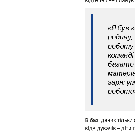
відтепер не планує,
«Я був 
родину,
роботу 
команді
багато 
матеріа
гарні у
роботи
В базі даних тільки 
відвідувачів – діти 