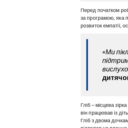
Перед початком роб
за програмою, яка п
розвиток емпатії, ос
«Ми пік
підтрим
вислух
дитячо
Гліб – місцева зірк
він працював із діт
Гліб з двома дочка