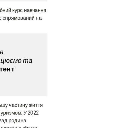
бний курс навчання
рс спрямований на
а
рацюємо та
тент
льшу частину життя
туризмом. У 2022
азад родина