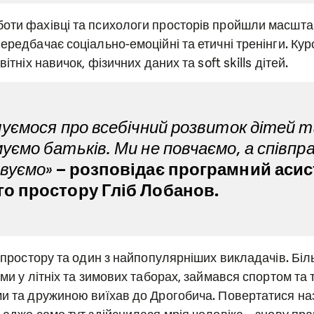
оти фахівці та психологи просторів пройшли масшта
ередбачає соціально-емоційні та етичні тренінги. Ку
вітніх навичок, фізичних даних та soft skills дітей.
луємося про всебічний розвиток дітей т
уємо батьків. Ми не повчаємо, а співп
овуємо»
– розповідає програмний асис
го простору Гліб Лобанов.
а простору та один з найпопулярніших викладачів. Бі
ьми у літніх та зимових таборах, займався спортом та 
ми та дружиною виїхав до Дрогобича. Повертатися н