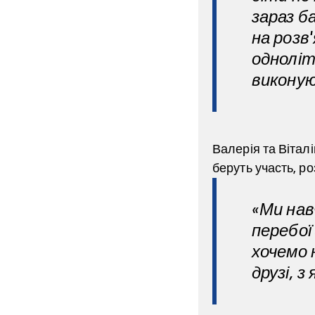
зараз б
на розв
одноліт
виконую
Валерія та Віталі
беруть участь, р
«Ми нав
перебої
хочемо 
друзі, з