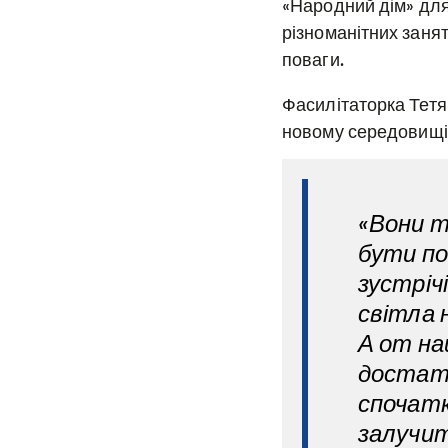
«Народний дім» для
різноманітних занять
поваги.
Фасилітаторка Тетян
новому середовищі.
«Вони т
бути по
зустріч
світла 
А от на
достатн
спочатк
залучит