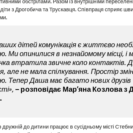
тивними обстрілами. Разом із внутрішніми переселен
і діти з Дрогобича та Трускавця. Співпраця сприяє шв
ми.
 наших дітей комунікація є життєво нео
ю. Ми опинилися в незнайомому місці, і м
очка втратила звичне коло контактів. 
я, але не мала спілкування. Простір змі
ю. Тепер Даша має багато нових друзів 
сті»,
– розповідає Мар’яна Козлова з 
.
 дружній до дитини працює в сусідньому місті Стебни