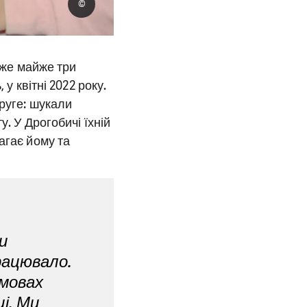
©
 вже майже три
у квітні 2022 року.
друге: шукали
у. У Дрогобичі їхній
агає йому та
и
рацювало.
умовах
і. Ми