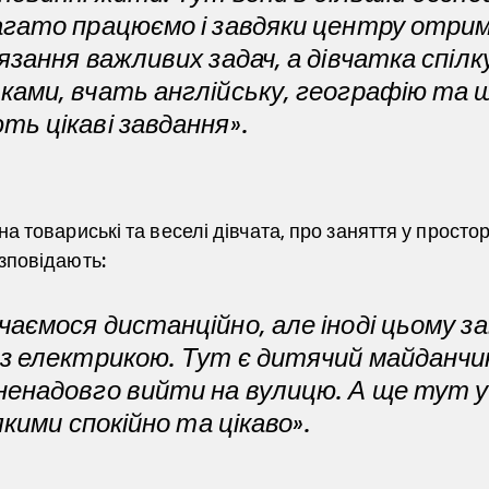
агато працюємо і завдяки центру отри
'язання важливих задач, а дівчатка спіл
ками, вчать англійську, географію та 
ть цікаві завдання».
на товариські та веселі дівчата, про заняття у простор
озповідають:
чаємося дистанційно, але іноді цьому 
 з електрикою. Тут є дитячий майданчи
ненадовго вийти на вулицю. А ще тут у
 якими спокійно та цікаво».