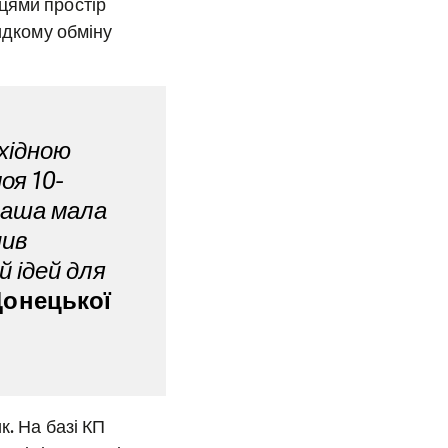
цями простір
идкому обміну
бхідною
оя 10-
Даша мала
нив
й ідей для
Донецької
к. На базі КП