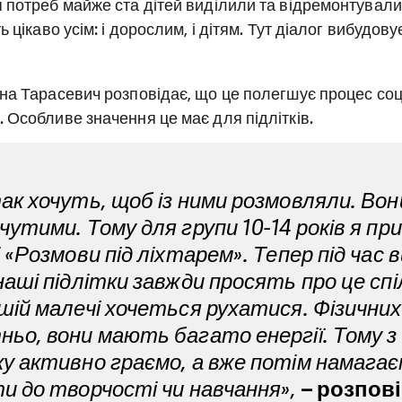
 потреб майже ста дітей виділили та відремонтували д
 цікаво усім: і дорослим, і дітям. Тут діалог вибудову
а Тарасевич розповідає, що це полегшує процес соціа
 Особливе значення це має для підлітків.
ак хочуть, щоб із ними розмовляли. Во
чутими. Тому для групи 10-14 років я пр
і «Розмови під ліхтарем». Тепер під час
наші підлітки завжди просять про це спі
шій малечі хочеться рухатися. Фізичних
ьо, вони мають багато енергії. Тому з
у активно граємо, а вже потім намага
и до творчості чи навчання»,
– розпов