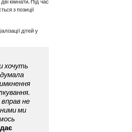
ві кімнати. Під час
ється з позиції
лізації дітей у
ни хочуть
идумала
 вимкнення
лкування.
 вправ не
 ними ми
ємось
ідає