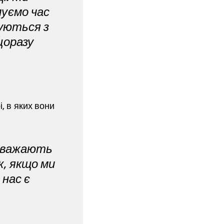
муємо час
куються з
щоразу
і, в яких вони
заважають
к, якщо ми
 нас є