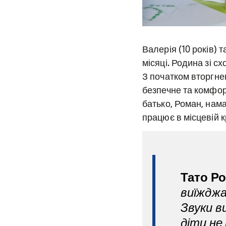
Валерія (10 років) 
місяці. Родина зі сх
З початком вторгнен
безпечне та комфорт
батько, Роман, нама
працює в місцевій к
Тато Р
виїжджа
Звуки в
діти не