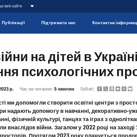
аші веб-сайти
Публікації
Підтримати нас
Контактна інформац
йни на дітей в Україні
ня психологічних пр
2023 р.
Час на читання:
5 хвилин
Sdílet:
сті ми допомогли створити освітні центри з прос
три надають допомогу в навчанні, декоративно-у
ні, фізичній культурі, танцях та іграх з однолітк
и внаслідок війни. Загалом у 2022 році на заході
 просторів. Протягом 2023 року планується продо