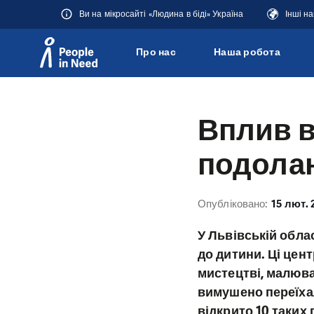
Ви на мікросайті «Людина в біді» Україна
Інші н
Про нас
Наша робота
Přeskočit na obsah
Вплив ві
подолан
Опубліковано:
15 лют. 
У Львівській обла
до дитини. Ці цен
мистецтві, малюван
вимушено переїхал
відкрито 10 таких