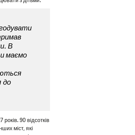
цювати з дітьми.
огодувати
тримав
и. В
Ми маємо
юються
 до
7 років. 90 відсотків
нших міст, які