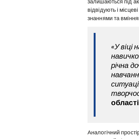
залишаються під ак
відвідують і місцев
знаннями та вміння
«У віці
навичко
річна д
навчанн
ситуаці
творчо
області
Аналогічний простір