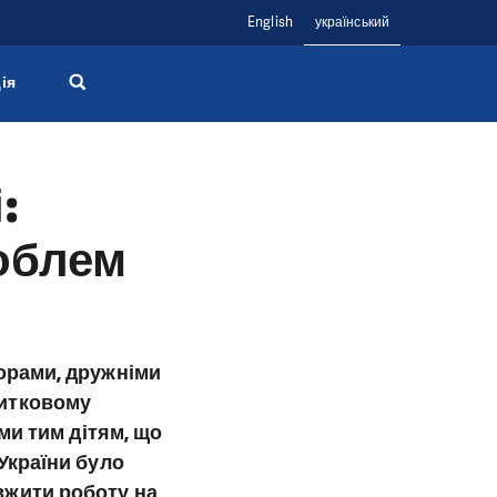
English
український
ія
:
облем
торами, дружніми
житковому
ами тим дітям, що
 України було
вжити роботу на