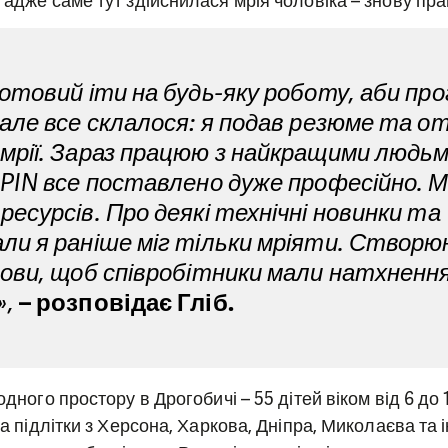
 адже саме тут здійснилася мрія чоловіка – знову пра
готовий іти на будь-яку роботу, аби пр
 але все склалося: я подав резюме та о
мрії. Зараз працюю з найкращими людьм
 PIN все поставлено дуже професійно. 
ресурсів. Про деякі технічні новинки та
ли я раніше міг тільки мріяти. Створ
мови, щоб співробітники мали натхнення
»,
– розповідає Гліб.
одного простору в Дрогобичі – 55 дітей віком від 6 до 1
та підлітки з Херсона, Харкова, Дніпра, Миколаєва та і