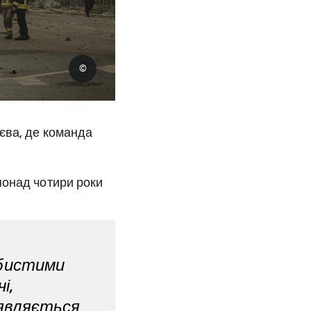
©
єва, де команда
понад чотири роки
обистими
і,
’являється