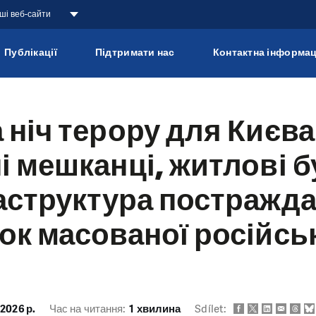
аші веб-сайти
Публікації
Підтримати нас
Контактна інформац
 ніч терору для Києва
і мешканці, житлові 
аструктура постражд
ок масованої російсь
 2026 р.
Час на читання:
1 хвилина
Sdílet: