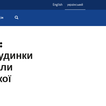
English
український
ія
:
будинки
али
кої