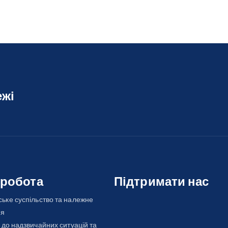
ежі
 робота
Підтримати нас
ьке суспільство та належне
ня
 до надзвичайних ситуацій та