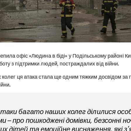
епила офіс «Людина в біді» у Подільському районі Ки
оту з підтримки людей, постраждалих від війни.
 колег ця атака стала ще одним тяжким досвідом за 
йни.
атаки багато наших колег ділилися ос
и – про пошкоджені домівки, безсонні ноч
их дітей та емоційне виснаження, які з