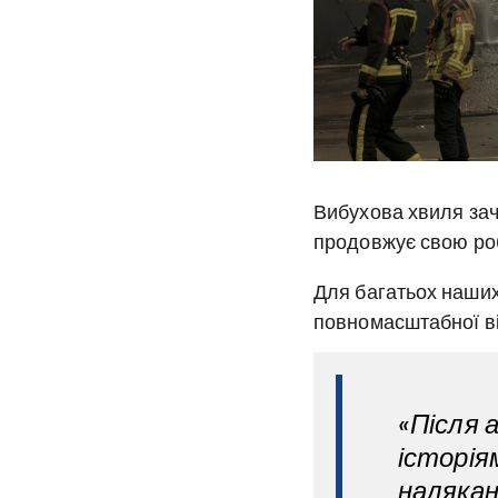
Вибухова хвиля зач
продовжує свою роб
Для багатьох наших
повномасштабної ві
«Після 
історіям
налякан