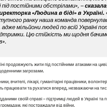
 під постійними обстрілами», –
сказала
иректорка «Людина в біді» в Україні.
тупного ранку наша команда повернула
 адже мільйони людей по всій Україні 
ідтримки. Цю стійкість ми щодня бачим
в».
аїні продовжують жити під постійними атаками на цив
 щоденними загрозами.
ки, вчителі, лікарі, гуманітарні працівники, волонтер
 працювати та рухатися вперед, незважаючи на тиск 
даними своїй справі – підтримці людей в Україні та
громадам, які постраждали від війни.