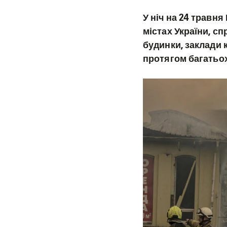
У ніч на 24 травн
містах України, с
будинки, заклади 
протягом багатьох