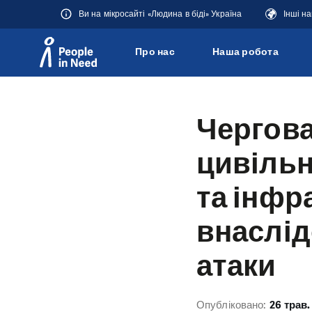
Ви на мікросайті «Людина в біді» Україна
Інші н
Про нас
Наша робота
Přeskočit na obsah
Чергова
цивільн
та інфр
внаслід
атаки
Опубліковано:
26 трав.