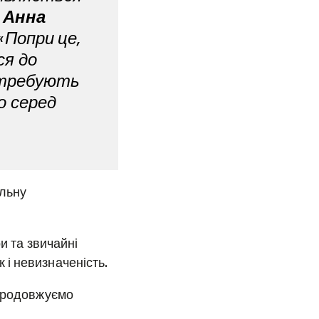
 Анна
«Попри це,
ся до
потребують
о серед
ільну
и та звичайні
і невизначеність.
 продовжуємо