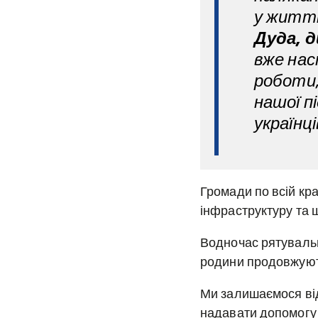
у житті
Дуда, д
вже нас
роботи,
нашої п
українці
Громади по всій кр
інфраструктуру та
Водночас рятувальни
родини продовжують
Ми залишаємося від
надавати допомогу 