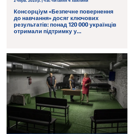
2 черв. 2025 р. | час читання 4 хвилини
Консорціум «Безпечне повернення
до навчання» досяг ключових
результатів: понад 120 000 українців
отримали підтримку у...