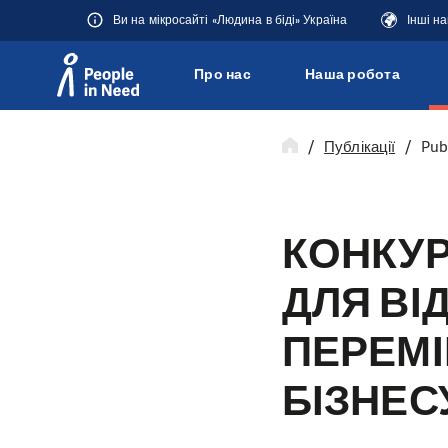
Ви на мікросайті «Людина в біді» Україна
Інші н
Про нас
Наша робота
Přeskočit na obsah
Публікації
Pub
КОНКУР
ДЛЯ ВІ
ПЕРЕМІ
БІЗНЕС