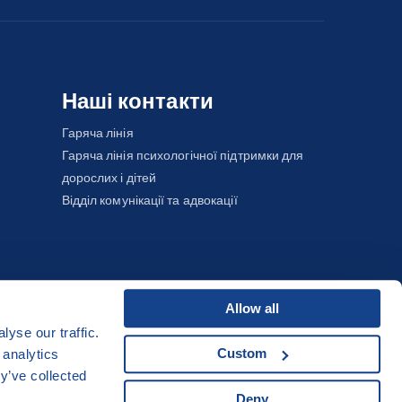
Наші контакти
Гаряча лінія
Гаряча лінія психологічної підтримки для
дорослих і дітей
Відділ комунікації та адвокації
Allow all
yse our traffic.
Developed by
Custom
 analytics
UI & UX
Michal Kruška
a
Michal Brtníček
y’ve collected
Deny
Vizuální identita
MARVIL