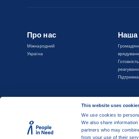
Про нас
Наша
Міжнародний
Громадянс
Україна
врядуван
Готовність
реагуванн
Підтримка
This website uses cookie
We use cookies to personal
We also share information 
©
People in Need
, Šafaříkova 635/24, 120 00 Pra
partners who may combine i
The website is generously hosted free of charge
from your use of their serv