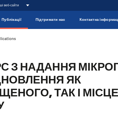
аші веб-сайти
Публікації
Підтримати нас
Контактна інформац
lications
С З НАДАННЯ МІКРО
ДНОВЛЕННЯ ЯК
ЩЕНОГО, ТАК І МІСЦ
У