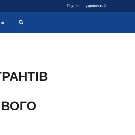
English
український
ія
ГРАНТІВ
ЕВОГО