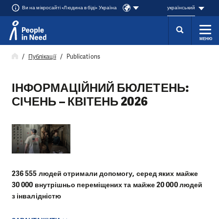
Ви на мікросайті «Людина в біді» Україна
український
МЕНЮ
Přeskočit na obsah
Публікації
Publications
ІНФОРМАЦІЙНИЙ БЮЛЕТЕНЬ:
СІЧЕНЬ – КВІТЕНЬ 2026
236 555 людей отримали допомогу, серед яких майже
30 000 внутрішньо переміщених та майже 20 000 людей
з інвалідністю