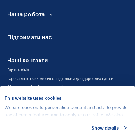
Наша робота
Підтримати нас
Наші контакти
Гаряча лінія
Гаряча лінія психологічної підтримки для дорослих і дітей
Відділ комунікації та адвокації
This website uses cookies
We use cookies to personalise content and ads, to provide
©
People in Need
, Šafaříkova 635/24, 120 00 Praha 2 Czech Republic
social media features and to analyse our traffic. We also
The website is generously hosted free of charge by
CZECHIA.COM
.
share information about your use of our site with our social
Show details
Developed by
media, advertising and analytics partners who may