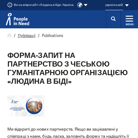
Ви на мікросайті «Людина в біді» Україна
український
МЕНЮ
Přeskočit na obsah
Публікації
Publications
ФОРМА-ЗАПИТ НА
ПАРТНЕРСТВО З ЧЕСЬКОЮ
ГУМАНІТАРНОЮ ОРГАНІЗАЦІЄЮ
«ЛЮДИНА В БІДІ»
Ми відкриті до нових партнерств. Якщо ви зацікавлені у
співпраці з нами, будь ласка, заповніть форму та надішліть її