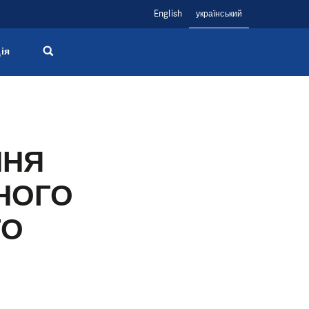
English
український
ія
ННЯ
НОГО
ГО