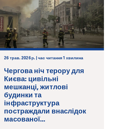
26 трав. 2026 р. | час читання 1 хвилина
Чергова ніч терору для
Києва: цивільні
мешканці, житлові
будинки та
інфраструктура
постраждали внаслідок
масованої...