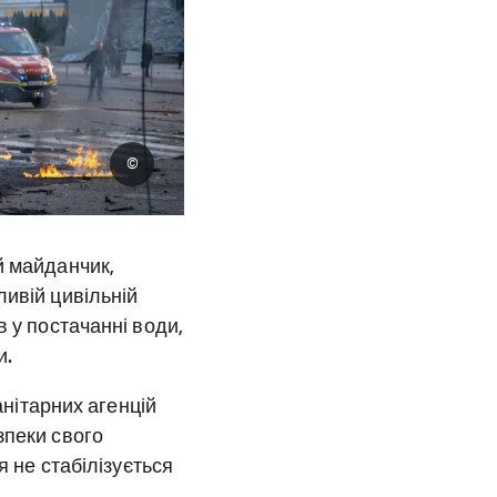
©
й майданчик,
ливій цивільній
в у постачанні води,
и.
анітарних агенцій
зпеки свого
я не стабілізується