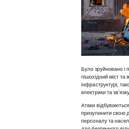
Було зруйновано і 
пішохідний міст та
інфраструктурі, так
електрики та зв’язк
Атаки відбуваються 
призупинити свою д
персоналу та населе
для безпечного від