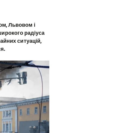
ом, Львовом і
широкого радіуса
чайних ситуацій,
я.