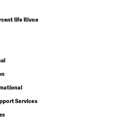
cent life Rivne
nal
en
rnational
upport Services
es