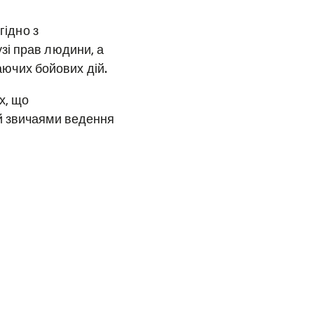
гідно з
зі прав людини, а
ваючих бойових дій.
х, що
й звичаями ведення