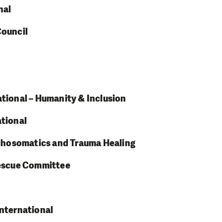
nal
Council
ational – Humanity & Inclusion
ational
sychosomatics and Trauma Healing
Rescue Committee
International