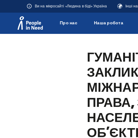
Ви на мікросайті «Людина в біді» Україна
Інші н
Про нас
Наша робота
Přeskočit na obsah
ГУМАНІ
ЗАКЛИ
МІЖНА
ПРАВА,
НАСЕЛЕ
ОБ’ЄКТІ