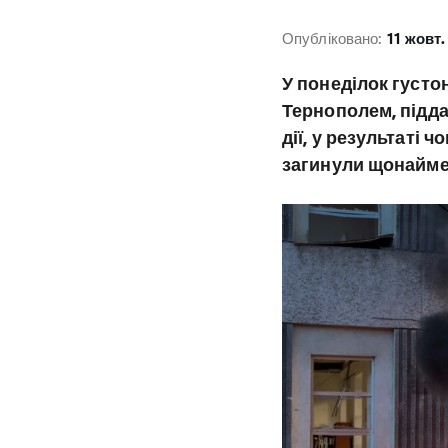
Опубліковано:
11 жовт.
У понеділок густо
Тернополем, підда
дії, у результаті 
загинули щонаймен