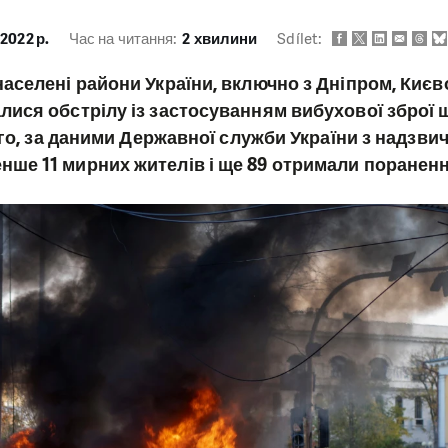
 2022 р.
Час на читання:
2 хвилини
Sdílet:
населені райони України, включно з Дніпром, Києв
лися обстрілу із застосуванням вибухової зброї 
чого, за даними Державної служби України з надзви
ше 11 мирних жителів і ще 89 отримали пораненн