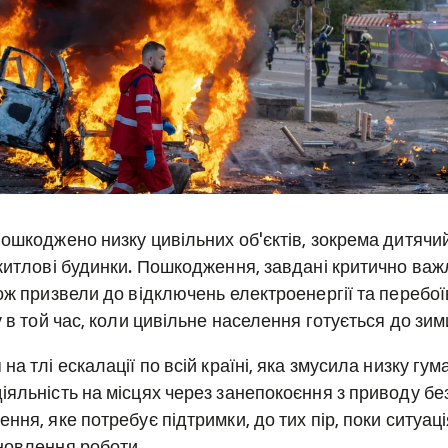
пошкоджено низку цивільних об'єктів, зокрема дитячи
 житлові будинки. Пошкодження, завдані критично важ
ож призвели до відключень електроенергії та перебої
у в той час, коли цивільне населення готується до зим
на тлі ескалації по всій країні, яка змусила низку гум
іяльність на місцях через занепокоєння з приводу бе
ння, яке потребує підтримки, до тих пір, поки ситуаці
новлення роботи.