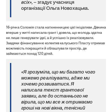
всіх», –
згадує учасниця
організації Ольга Новохацька.
16-річна Соломія стала натхненницею цієї ініціативи. Дівчина
вперше у житті написала грант і довела, що молодь здатна
не лише генерувати ідеї, а й успішно їх реалізовувати.
Завдяки фінансуванню колектив калуського Пласту отримав
можливість покращити й облаштувати простір, де
займаються понад 120 дітей.
«Я зрозуміла, що ми багато чого
можемо реалізувати, адже ми
хочемо розвиватися. Я
написала текст грантової
заявки, але до останнього не
вірила, що ми все ж отримаємо
гроші на нові вікна, тенісний