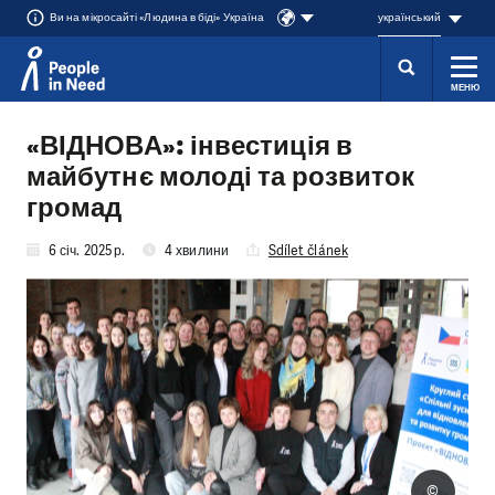
Ви на мікросайті «Людина в біді» Україна
український
МЕНЮ
Přeskočit na obsah
«ВІДНОВА»: інвестиція в
майбутнє молоді та розвиток
громад
6 січ. 2025 р.
4 хвилини
Sdílet článek
©