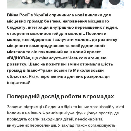
Війна Росії в Україні спричинила нові виклики для
місцевих громад: безпека, наповнення місцевого
бюджету, інтеграція внутрішньо переміщених людей,
створення можливостей для молоді.. Посилити
молодіжне лідерство і залучити молодь до розвитку
місцевого самоврядування та розбудови своїх
містечок та сіл покликаний наш новий проєкт
«ВІДНОВА», що фінансується Чеською агенцією
розвитку. Шанс на позитивні зміни отримали шість
громад в Івано-Франківській та Миколаївській
областях. Які ж перспективи для них розкрила ця
ініціатива?
Попередній досвід роботи в громадах
Завдяки підтримці «Людини в біді» та інших організацій у місті
Коломия на Івано-Франківщині уже функціонує простір, де
проводять освітні заходи для дітей, пенсіонерів та
вимушених переселенців. У закладі також організовують