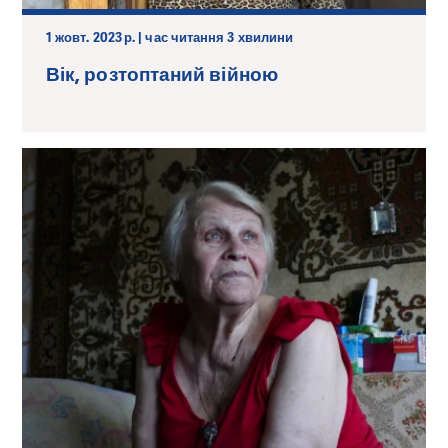
1 жовт. 2023 р. | час читання 3 хвилини
Вік, розтоптаний війною