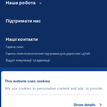
Наша робота
Підтримати нас
Наші контакти
Гаряча лінія
Гаряча лінія психологічної підтримки для дорослих і дітей
Відділ комунікації та адвокації
©
People in Need
, Šafaříkova 635/24, 120 00 Praha 2 Czech Republic
This website uses cookies
The website is generously hosted free of charge by
CZECHIA.COM
.
We use cookies to personalise content and ads, to provide
Developed by
social media features and to analyse our traffic. We also
UI & UX
Michal Kruška
a
Michal Brtníček
share information about your use of our site with our social
Show details
Vizuální identita
MARVIL
media, advertising and analytics partners who may